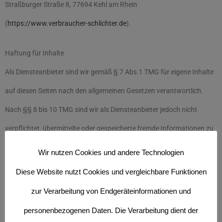
Straßburger Straße 8, 77694 Kehl am Rhein
(
https://www.verbraucher-schlichter.de
).
Haftung für Inhalte
Als Diensteanbieter sind wir gemäß § 7 Abs.1 TMG für eigene Inhalte
auf diesen Seiten nach den allgemeinen Gesetzen verantwortlich.
Nach §§ 8 bis 10 TMG sind wir als Diensteanbieter jedoch nicht
verpflichtet, übermittelte oder gespeicherte fremde Informationen zu
überwachen oder nach Umständen zu forschen, die auf eine
Wir nutzen Cookies und andere Technologien
rechtswidrige Tätigkeit hinweisen.
Diese Website nutzt Cookies und vergleichbare Funktionen
zur Verarbeitung von Endgeräteinformationen und
Verpflichtungen zur Entfernung oder Sperrung der Nutzung von
personenbezogenen Daten. Die Verarbeitung dient der
Informationen nach den allgemeinen Gesetzen bleiben hiervon