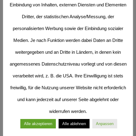
Einbindung von Inhalten, externen Diensten und Elementen
unberührt. Eine diesbezügliche Haftung ist jedoch erst ab dem
Dritter, der statistischen Analyse/Messung, der
Zeitpunkt der Kenntnis einer konkreten Rechtsverletzung möglich. Bei
personalisierten Werbung sowie der Einbindung sozialer
Bekanntwerden von entsprechenden Rechtsverletzungen werden wir
Medien. Je nach Funktion werden dabei Daten an Dritte
diese Inhalte umgehend entfernen.
weitergegeben und an Dritte in Ländern, in denen kein
Haftung für Links
angemessenes Datenschutzniveau vorliegt und von diesen
Unser Angebot enthält Links zu externen Websites Dritter, auf deren
verarbeitet wird, z. B. die USA. Ihre Einwilligung ist stets
Inhalte wir keinen Einfluss haben. Deshalb können wir für diese
freiwillig, für die Nutzung unserer Website nicht erforderlich
fremden Inhalte auch keine Gewähr übernehmen. Für die Inhalte der
und kann jederzeit auf unserer Seite abgelehnt oder
verlinkten Seiten ist stets der jeweilige Anbieter oder Betreiber der
widerrufen werden.
Seiten verantwortlich. Die verlinkten Seiten wurden zum Zeitpunkt der
Alle akzeptieren
Alle ablehnen
Anpassen
Verlinkung auf mögliche Rechtsverstöße überprüft. Rechtswidrige